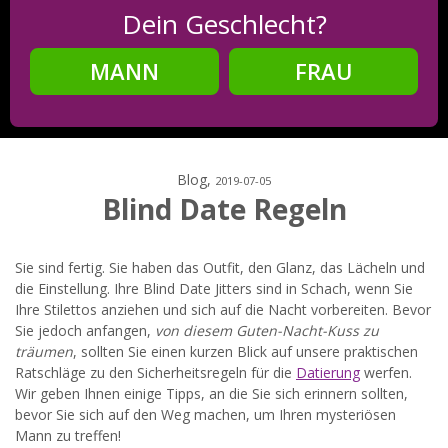
Dein Geschlecht?
MANN
FRAU
Schritt
2
Dein Geburtsdatum?
Blog,
2019-07-05
Blind Date Regeln
Schritt
3
Sie sind fertig. Sie haben das Outfit, den Glanz, das Lächeln und
die Einstellung. Ihre Blind Date Jitters sind in Schach, wenn Sie
Deine E-Mail?
Ihre Stilettos anziehen und sich auf die Nacht vorbereiten. Bevor
Sie jedoch anfangen,
von diesem Guten-Nacht-Kuss zu
träumen
, sollten Sie einen kurzen Blick auf unsere praktischen
Ratschläge zu den Sicherheitsregeln für die
Datierung
werfen.
Wir geben Ihnen einige Tipps, an die Sie sich erinnern sollten,
Mit meiner Anmeldung erkläre ich mich mit den
Nutzungsbedingungen
und der
Datenschutzerklärung
bevor Sie sich auf den Weg machen, um Ihren mysteriösen
einverstanden. Ich erhalte Informationen und Angebote des
Mann zu treffen!
Betreibers per E-Mail, der Zusendung kann ich jederzeit