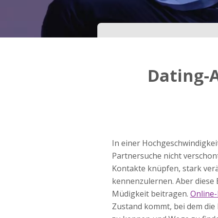
Dein Geburtsdatum?
Schritt
3
Dating-
Deine E-Mail?
Mit meiner Anmeldung erkläre ich mich mit den
Nutzungsbedingungen
und der
Datenschutzerkl
einverstanden. Ich erhalte Informationen und
In einer Hochgeschwindigkeits
Angebote des Betreibers per E-Mail, der Zusen
kann ich jederzeit widersprechen.
Partnersuche nicht verschont
Kontakte knüpfen, stark verä
JETZT ANMELDEN!
kennenzulernen. Aber diese B
Müdigkeit beitragen.
Online-
Zustand kommt, bei dem die 