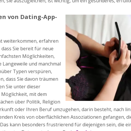
, sie auszugleichen, ist wichtig, um ein gesünderes, erfüll
en von Dating-App-
cht weiterkommen, erfahren
 dass Sie bereit für neue
infachsten Möglichkeiten,
Sie Langeweile und manchmal
nüber Typen verspüren,
en, dass Sie davon träumen
en Sie unter dieser
 Möglichkeit, mit dem
chen über Politik, Religion
rkunft oder Ihren Beruf umzugehen, darin besteht, nach link
enden Kreis von oberflächlichen Assoziationen gefangen, die
as kann besonders frustrierend für diejenigen sein, die e