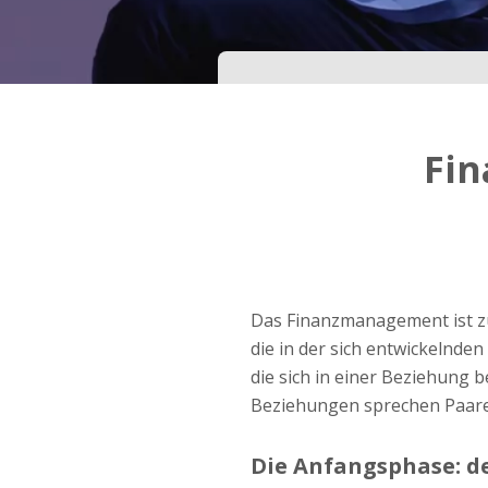
Dein Geburtsdatum?
Schritt
3
Fin
Deine E-Mail?
Mit meiner Anmeldung erkläre ich mich mit den
Nutzungsbedingungen
und der
Datenschutzerkl
einverstanden. Ich erhalte Informationen und
Das Finanzmanagement ist z
Angebote des Betreibers per E-Mail, der Zusen
kann ich jederzeit widersprechen.
die in der sich entwickelnde
die sich in einer Beziehung 
JETZT ANMELDEN!
Beziehungen sprechen Paare
Die Anfangsphase: d