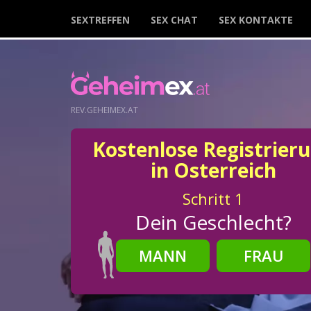
SEXTREFFEN
SEX CHAT
SEX KONTAKTE
REV.GEHEIMEX.AT
Kostenlose Registrier
in Osterreich
Schritt
1
Dein Geschlecht?
MANN
FRAU
Schritt
2