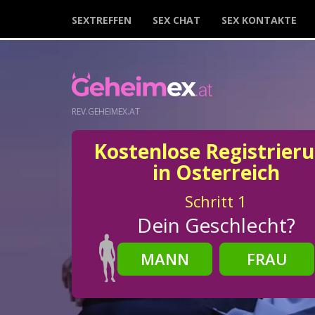
SEXTREFFEN
SEX CHAT
SEX KONTAKTE
REV.GEHEIMEX.AT
Kostenlose Registrier
in Osterreich
Schritt
1
Dein Geschlecht?
MANN
FRAU
Schritt
2