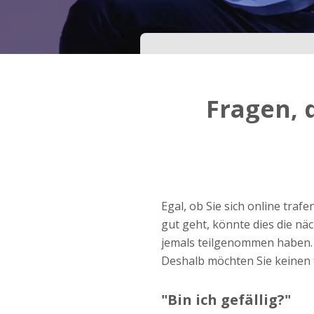
Dein Geburtsdatum?
Schritt
3
Fragen, 
Deine E-Mail?
Mit meiner Anmeldung erkläre ich mich mit den
Nutzungsbedingungen
und der
Datenschutzerkl
einverstanden. Ich erhalte Informationen und
Egal, ob Sie sich online traf
Angebote des Betreibers per E-Mail, der Zusen
kann ich jederzeit widersprechen.
gut geht, könnte dies die nä
jemals teilgenommen haben. 
JETZT ANMELDEN!
Deshalb möchten Sie keinen f
"Bin ich gefällig?"