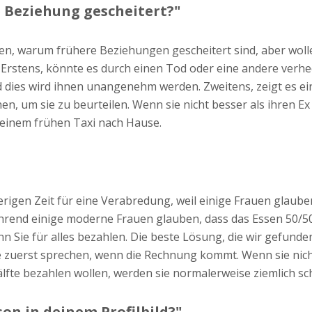
e Beziehung gescheitert?"
ssen, warum frühere Beziehungen gescheitert sind, aber wolle
Erstens, könnte es durch einen Tod oder eine andere verh
 dies wird ihnen unangenehm werden. Zweitens, zeigt es ei
n, um sie zu beurteilen. Wenn sie nicht besser als ihren Ex s
n einem frühen Taxi nach Hause.
ierigen Zeit für eine Verabredung, weil einige Frauen glau
hrend einige moderne Frauen glauben, dass das Essen 50/50
nn Sie für alles bezahlen. Die beste Lösung, die wir gefunde
ie zuerst sprechen, wenn die Rechnung kommt. Wenn sie nich
älfte bezahlen wollen, werden sie normalerweise ziemlich 
rson in deinem Profilbild?"