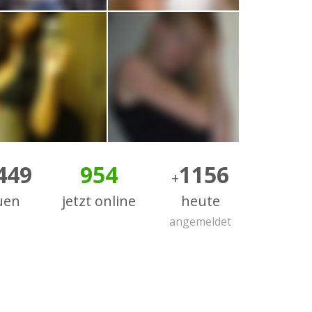
449
954
1156
+
uen
jetzt online
heute
angemeldet