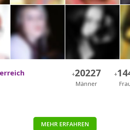
20227
14
terreich
+
+
Männer
Fra
MEHR ERFAHREN