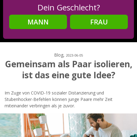
Dein Geschlecht?
MANN
FRAU
Schritt
2
Dein Geburtsdatum?
Blog,
2023-06-05
Gemeinsam als Paar isolieren,
ist das eine gute Idee?
Schritt
3
Deine E-Mail?
Im Zuge von COVID-19 sozialer Distanzierung und
Stubenhocker-Befehlen können junge Paare mehr Zeit
miteinander verbringen als je zuvor.
Mit meiner Anmeldung erkläre ich mich mit den
Nutzungsbedingungen
und der
Datenschutzerklärung
einverstanden. Ich erhalte Informationen und Angebote des
Betreibers per E-Mail, der Zusendung kann ich jederzeit