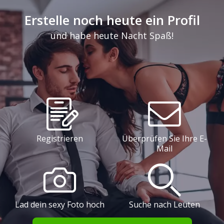
Erstelle noch heute ein Profil
und habe heute Nacht Spaß!
Registrieren
Überprüfen Sie Ihre E-
Mail
Lad dein sexy Foto hoch
Suche nach Leuten