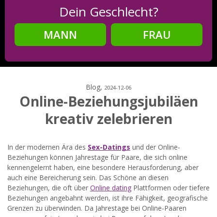
Dein Geschlecht?
MANN
FRAU
Schritt
2
Dein Geburtsdatum?
Blog,
2024-12-06
Online-Beziehungsjubiläen
kreativ zelebrieren
Schritt
3
Deine E-Mail?
In der modernen Ära des
Sex-Datings
und der Online-
Beziehungen können Jahrestage für Paare, die sich online
kennengelernt haben, eine besondere Herausforderung, aber
auch eine Bereicherung sein. Das Schöne an diesen
Beziehungen, die oft über
Online dating
Plattformen oder tiefere
Mit meiner Anmeldung erkläre ich mich mit den
Beziehungen angebahnt werden, ist ihre Fähigkeit, geografische
Nutzungsbedingungen
und der
Datenschutzerklärung
einverstanden. Ich erhalte Informationen und Angebote des
Grenzen zu überwinden. Da Jahrestage bei Online-Paaren
Betreibers per E-Mail, der Zusendung kann ich jederzeit