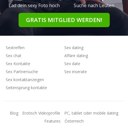
Lad dein sexy Foto hoch
Suche nach Leuten
GRATIS MITGLIED WERDEN!
Sextreffen
Sex dating
Sex chat
Affäre dating
Sex Kontakte
Sex date
Sex Partnersuche
Sex inserate
Sex kontaktanzeigen
Seitensprung kontakte
Blog
Erotisch Videoprofile
PC, tablet oder mobile dating
Features
Österreich