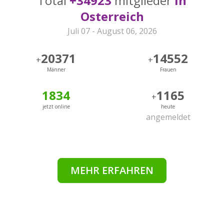
Total
+34923
mitglieder
in
Osterreich
Juli 07 - August 06, 2026
20371
14552
+
+
Männer
Frauen
1834
1165
+
jetzt online
heute
angemeldet
MEHR ERFAHREN