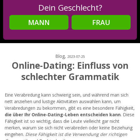
Dein Geschlecht?
MANN
FRAU
Schritt
2
Dein Geburtsdatum?
Blog,
2023-07-25
Online-Dating: Einfluss von
schlechter Grammatik
Schritt
3
Deine E-Mail?
Eine Verabredung kann schwierig sein, und während man sich
nett anziehen und lustige Aktivitäten auswählen kann, um
Verabredungen zu bekommen, gibt es eine besondere Fähigkeit,
die über Ihr Online-Dating-Leben entscheiden kann
. Diese
Fähigkeit ist so wichtig, dass die Leute vielleicht gar nicht
Mit meiner Anmeldung erkläre ich mich mit den
merken, warum sie sich nicht verabreden oder keine Beziehung
Nutzungsbedingungen
und der
Datenschutzerklärung
einverstanden. Ich erhalte Informationen und Angebote des
eingehen.
Diese Fähigkeit ist die Verwendung der richtigen
Betreibers per E-Mail, der Zusendung kann ich jederzeit