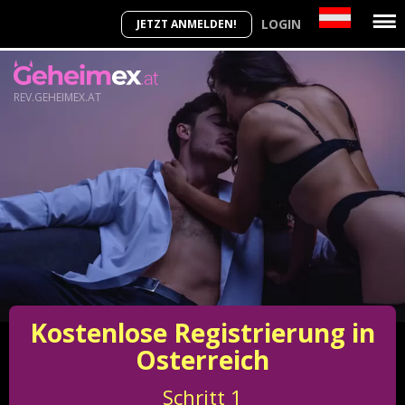
LOGIN
JETZT ANMELDEN!
REV.GEHEIMEX.AT
Kostenlose Registrierung in
Osterreich
Schritt
1