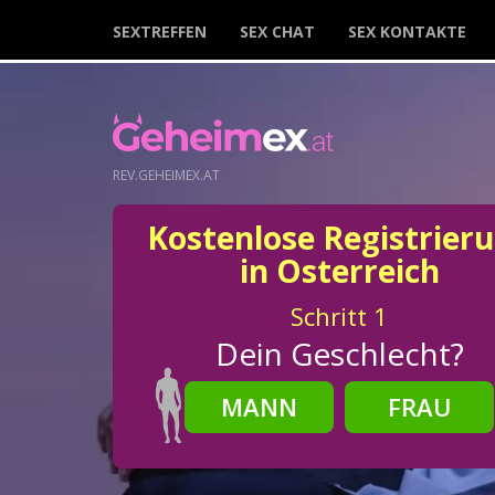
SEXTREFFEN
SEX CHAT
SEX KONTAKTE
REV.GEHEIMEX.AT
Kostenlose Registrier
in Osterreich
Schritt
1
Dein Geschlecht?
MANN
FRAU
Schritt
2