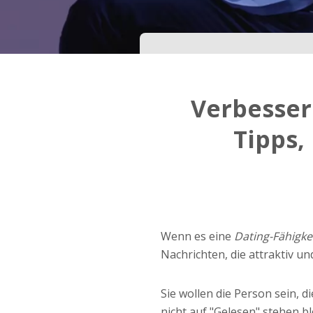
Dein Geburtsdatum?
Schritt
3
Verbesser
Deine E-Mail?
Tipps,
Mit meiner Anmeldung erkläre ich mich mit den
Nutzungsbedingungen
und der
Datenschutzerkl
einverstanden. Ich erhalte Informationen und
Angebote des Betreibers per E-Mail, der Zusen
kann ich jederzeit widersprechen.
Wenn es eine
Dating-Fähigkei
JETZT ANMELDEN!
Nachrichten, die attraktiv un
Sie wollen die Person sein, 
nicht auf "Gelesen" stehen bl