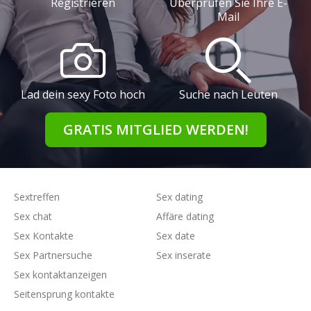
Registrieren
Überprüfen Sie Ihre E-
Mail
Lad dein sexy Foto hoch
Suche nach Leuten
GRATIS MITGLIED WERDEN!
Sextreffen
Sex dating
Sex chat
Affäre dating
Sex Kontakte
Sex date
Sex Partnersuche
Sex inserate
Sex kontaktanzeigen
Seitensprung kontakte