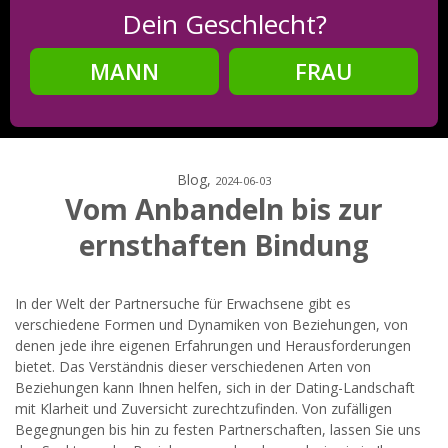
Dein Geschlecht?
MANN
FRAU
Schritt
2
Dein Geburtsdatum?
Blog,
2024-06-03
Vom Anbandeln bis zur
ernsthaften Bindung
Schritt
3
Deine E-Mail?
In der Welt der Partnersuche für Erwachsene gibt es
verschiedene Formen und Dynamiken von Beziehungen, von
denen jede ihre eigenen Erfahrungen und Herausforderungen
bietet. Das Verständnis dieser verschiedenen Arten von
Beziehungen kann Ihnen helfen, sich in der Dating-Landschaft
Mit meiner Anmeldung erkläre ich mich mit den
mit Klarheit und Zuversicht zurechtzufinden. Von zufälligen
Nutzungsbedingungen
und der
Datenschutzerklärung
einverstanden. Ich erhalte Informationen und Angebote des
Begegnungen bis hin zu festen Partnerschaften, lassen Sie uns
Betreibers per E-Mail, der Zusendung kann ich jederzeit