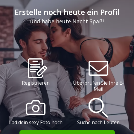
Erstelle noch heute ein Profil
und habe heute Nacht Spaß!
Registrieren
Überprüfen Sie Ihre E-
Mail
Lad dein sexy Foto hoch
Suche nach Leuten