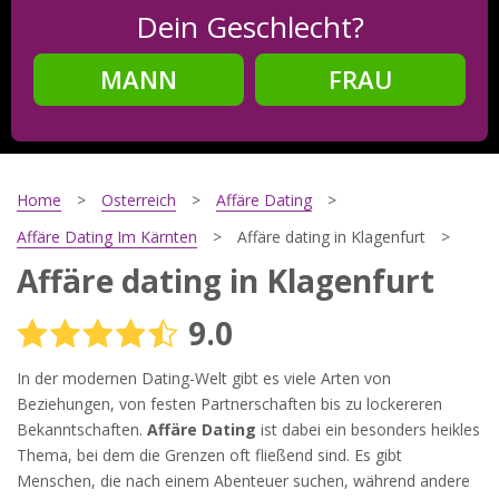
Dein Geschlecht?
MANN
FRAU
Schritt
2
Dein Geburtsdatum?
Home
Osterreich
Affäre Dating
Affäre Dating Im Kärnten
Affäre dating in Klagenfurt
Affäre dating in Klagenfurt
Schritt
3
9.0
Deine E-Mail?
In der modernen Dating-Welt gibt es viele Arten von
Beziehungen, von festen Partnerschaften bis zu lockereren
Bekanntschaften.
Affäre Dating
ist dabei ein besonders heikles
Mit meiner Anmeldung erkläre ich mich mit den
Thema, bei dem die Grenzen oft fließend sind. Es gibt
Nutzungsbedingungen
und der
Datenschutzerklärung
einverstanden. Ich erhalte Informationen und Angebote des
Menschen, die nach einem Abenteuer suchen, während andere
Betreibers per E-Mail, der Zusendung kann ich jederzeit