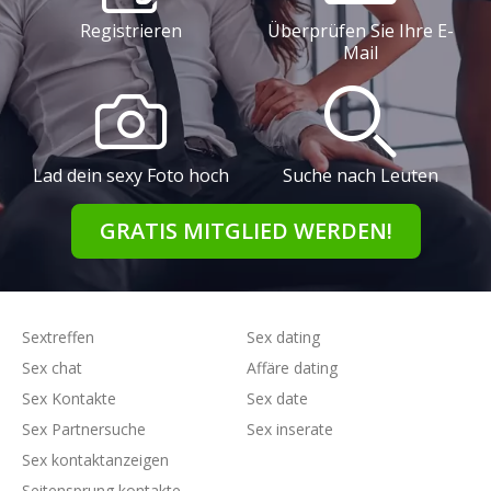
Registrieren
Überprüfen Sie Ihre E-
Mail
Lad dein sexy Foto hoch
Suche nach Leuten
GRATIS MITGLIED WERDEN!
Sextreffen
Sex dating
Sex chat
Affäre dating
Sex Kontakte
Sex date
Sex Partnersuche
Sex inserate
Sex kontaktanzeigen
Seitensprung kontakte