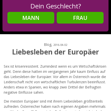
Dein Geschlecht?
MANN
FRAU
Schritt
2
Dein Geburtsdatum?
Blog,
2016-04-02
Liebesleben der Europäer
Schritt
3
Sex ist krisenresistent. Zumindest wenn es um Wirtschaftskrisen
geht. Denn diese hatten im vergangenen Jahr kaum Einfluss auf
Deine E-Mail?
das Liebesleben der Europäer. Vor allem in Österreich wurde die
Leidenschaft nicht von wirtschaftlichen Turbulenzen beeinflusst.
Anders etwa in Spanien, wo knapp zwei Drittel der Befragten
negative Einflüsse sahen.
Mit meiner Anmeldung erkläre ich mich mit den
Die meisten Europäer sind mit ihrem Liebesleben größtenteils
Nutzungsbedingungen
und der
Datenschutzerklärung
einverstanden. Ich erhalte Informationen und Angebote des
zufrieden. Österreicher haben nach eigenen Angaben mehrmals
Betreibers per E-Mail, der Zusendung kann ich jederzeit