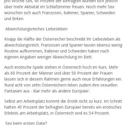
pro Woche Sex, 45 Prozent der Befragten würden sich jedoch
widersprechen.
über mehr Aktivität im Schlafzimmer freuen. Noch mehr Sex
wünschen sich auch Franzosen, Italiener, Spanier, Schweden
JETZT ANMELDEN!
und Briten.
Abwechslungsreiches Liebesleben
Knapp die Hälfte der Österreicher beschreibt ihr Liebesleben als
abwechslungsreich. Franzosen und Spanier lassen ebenso wenig
Routine aufkommen, Italiener und Schweden haben nach
eigenen Angaben weniger Abwechslung im Bett.
Auch erotische Spiele stehen in Österreich hoch im Kurs. Mehr
als 60 Prozent der Männer und über 50 Prozent der Frauen
lassen sich in diesem Rahmen gerne auch neue Erfahrungen ein.
Rund acht von zehn Österreichern leben zudem ihre sexuellen
Fantasien aus - klar mehr als andere Europäer.
Selbst am Arbeitsplatz kommt die Erotik nicht zu kurz. Im Schnitt
hatten 45 Prozent der befragten Europäer bereits ein erotisches
Erlebnis am Arbeitsplatz, in Österreich sind es 54 Prozent.
Sex beim ersten Date?