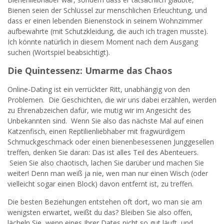
Bienen seien der Schlüssel zur menschlichen Erleuchtung, und
dass er einen lebenden Bienenstock in seinem Wohnzimmer
aufbewahrte (mit Schutzkleidung, die auch ich tragen musste).
Ich könnte natürlich in diesem Moment nach dem Ausgang
suchen (Wortspiel beabsichtigt).
Die Quintessenz: Umarme das Chaos
Online-Dating ist ein verrückter Ritt, unabhängig von den
Problemen. Die Geschichten, die wir uns dabei erzählen, werden
zu Ehrenabzeichen dafür, wie mutig wir im Angesicht des
Unbekannten sind. Wenn Sie also das nächste Mal auf einen
Katzenfisch, einen Reptilienliebhaber mit fragwürdigem
Schmuckgeschmack oder einen bienenbesessenen Junggesellen
treffen, denken Sie daran: Das ist alles Teil des Abenteuers.
Seien Sie also chaotisch, lachen Sie darüber und machen Sie
weiter! Denn man weiß ja nie, wen man nur einen Wisch (oder
vielleicht sogar einen Block) davon entfernt ist, zu treffen.
Die besten Beziehungen entstehen oft dort, wo man sie am
wenigsten erwartet, weißt du das? Bleiben Sie also offen,
lächeln Sie, wenn eines Ihrer Dates nicht so gut läuft, und