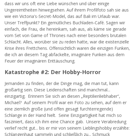
dass wir uns oft eine Liebe wünschen und über einige
Ungereimtheiten hinwegsehen. Auf ihrem Profilfoto sah sie aus
wie ein Victoria's-Secret-Model, das auf Bali im Urlaub war.
Unser Treffpunkt? Ein gemütliches Buchladen-Café. Sagen wir
einfach, die Frau, die hereinkam, sah aus, als käme sie gerade
vom Set von Game of Thrones nach einer besonders brutalen
Schlacht. Alles, worüber sie zu reden hatte, war die existenzielle
Krise ihres Frettchens. Offensichtlich waren die einzigen Funken,
die ich an diesem Tag abfackelte, imaginäre Funken aus dem
Feuer der imaginären Enttäuschung.
Katastrophe #2: Der Hobby-Horror
Jemanden zu finden, der die Dinge mag, die man tut, kann
großartig sein. Diese Leidenschaften sind manchmal...
einzigartig. Erinnern Sie sich an diesen „Reptilienliebhaber“,
Michael? Auf seinem Profil war ein Foto zu sehen, auf dem er
eine ziemlich große (und offen gesagt furchterregende)
Schlange in der Hand hielt. Seine Einzigartigkeit hat mich so
fasziniert, dass ich ihm eine Chance gab. Unsere Verabredung
verlief recht gut... bis er mir von seinem Lieblingshobby erzählte:
Schlangenhaut sammeln und schließlich zu... Schmuck