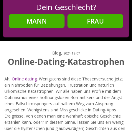
Dein Geschlecht?
MANN
FRAU
Schritt
2
Dein Geburtsdatum?
Blog,
2024-12-07
Online-Dating-Katastrophen
Schritt
3
Ah,
Online dating
. Wenigstens sind diese Thesenversuche jetzt
ein Nährboden für Beziehungen, Frustration und natürlich
Deine E-Mail?
urkomische Katastrophen. Wir alle haben uns Profile mit dem
Optimismus eines hoffnungslosen Romantikers und der Angst
eines Fallschirmspringers auf halbem Weg zum Absprung
angesehen. Wenigstens sind Missgeschicke in Dating-Apps
Ereignisse, von denen man eine wahrhaft epische Geschichte
Mit meiner Anmeldung erkläre ich mich mit den
Nutzungsbedingungen
und der
Datenschutzerklärung
erzählen kann, oder? In diesem Sinne, lassen Sie uns ein wenig
einverstanden. Ich erhalte Informationen und Angebote des
über die hysterischen (und glaubwürdigen) Geschichten aus den
Betreibers per E-Mail, der Zusendung kann ich jederzeit