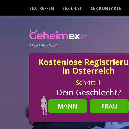
SEXTREFFEN
SEX CHAT
SEX KONTAKTE
REV.GEHEIMEX.AT
Kostenlose Registrier
in Osterreich
Schritt
1
Dein Geschlecht?
MANN
FRAU
Schritt
2