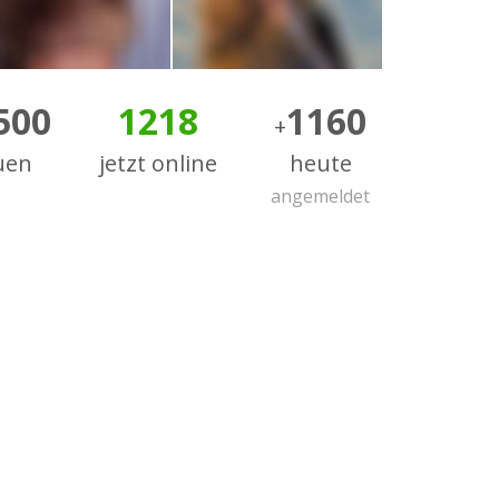
500
1218
1160
+
uen
jetzt online
heute
angemeldet