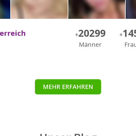
20299
14
terreich
+
+
Männer
Fra
MEHR ERFAHREN