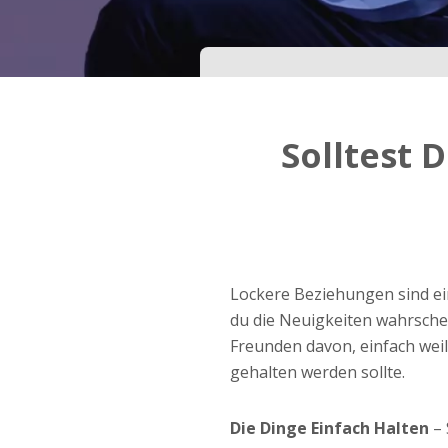
Dein Geburtsdatum?
Schritt
3
Solltest
Deine E-Mail?
Mit meiner Anmeldung erkläre ich mich mit den
Nutzungsbedingungen
und der
Datenschutzerkl
einverstanden. Ich erhalte Informationen und
Lockere Beziehungen sind ein
Angebote des Betreibers per E-Mail, der Zusen
kann ich jederzeit widersprechen.
du die Neuigkeiten wahrsche
Freunden davon, einfach wei
JETZT ANMELDEN!
gehalten werden sollte.
Die Dinge Einfach Halten
– 