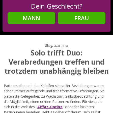
Dein Geschlecht?
MANN
FRAU
Schritt
2
Dein Geburtsdatum?
Blog,
2023-11-06
Solo trifft Duo:
Verabredungen treffen und
Schritt
3
trotzdem unabhängig bleiben
Deine E-Mail?
Partnersuche und das Knüpfen sinnvoller Beziehungen waren
schon immer aufregende und transformative Erfahrungen. Sie
bieten die Gelegenheit zu Wachstum, Selbstbeobachtung und
Mit meiner Anmeldung erkläre ich mich mit den
die Möglichkeit, einen echten Partner zu finden. Für viele, die
Nutzungsbedingungen
und der
Datenschutzerklärung
sich in die Welt des "
Affäre-Dating
" oder der lockeren
einverstanden. Ich erhalte Informationen und Angebote des
Betreibers per E-Mail, der Zusendung kann ich jederzeit
Beziehungen begeben, geht es dabei oft darum, sich selbst