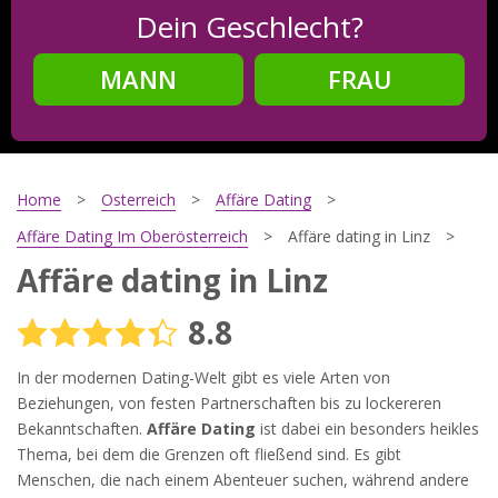
Dein Geschlecht?
MANN
FRAU
Schritt
2
Dein Geburtsdatum?
Home
Osterreich
Affäre Dating
Affäre Dating Im Oberösterreich
Affäre dating in Linz
Affäre dating in Linz
Schritt
3
8.8
Deine E-Mail?
In der modernen Dating-Welt gibt es viele Arten von
Beziehungen, von festen Partnerschaften bis zu lockereren
Bekanntschaften.
Affäre Dating
ist dabei ein besonders heikles
Mit meiner Anmeldung erkläre ich mich mit den
Thema, bei dem die Grenzen oft fließend sind. Es gibt
Nutzungsbedingungen
und der
Datenschutzerklärung
einverstanden. Ich erhalte Informationen und Angebote des
Menschen, die nach einem Abenteuer suchen, während andere
Betreibers per E-Mail, der Zusendung kann ich jederzeit