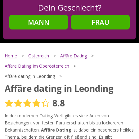
Dein Geschlecht?
MANN
FRAU
Schritt
2
Dein Geburtsdatum?
Home
Osterreich
Affäre Dating
Affäre Dating Im Oberösterreich
Affäre dating in Leonding
Schritt
3
Affäre dating in Leonding
Deine E-Mail?
8.8
In der modernen Dating-Welt gibt es viele Arten von
Mit meiner Anmeldung erkläre ich mich mit den
Beziehungen, von festen Partnerschaften bis zu lockereren
Nutzungsbedingungen
und der
Datenschutzerklärung
Bekanntschaften.
Affäre Dating
ist dabei ein besonders heikles
einverstanden. Ich erhalte Informationen und Angebote des
Thema, bei dem die Grenzen oft fließend sind. Es gibt
Betreibers per E-Mail, der Zusendung kann ich jederzeit