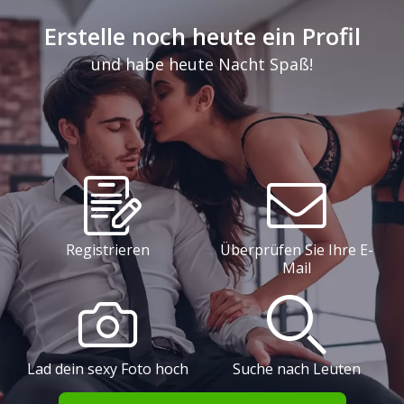
Erstelle noch heute ein Profil
und habe heute Nacht Spaß!
Registrieren
Überprüfen Sie Ihre E-
Mail
Lad dein sexy Foto hoch
Suche nach Leuten