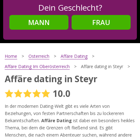
Dein Geschlecht?
MANN
FRAU
Schritt
2
Dein Geburtsdatum?
Home
Osterreich
Affäre Dating
Affäre Dating Im Oberösterreich
Affäre dating in Steyr
Affäre dating in Steyr
Schritt
3
10.0
Deine E-Mail?
In der modernen Dating-Welt gibt es viele Arten von
Beziehungen, von festen Partnerschaften bis zu lockereren
Bekanntschaften.
Affäre Dating
ist dabei ein besonders heikles
Mit meiner Anmeldung erkläre ich mich mit den
Thema, bei dem die Grenzen oft fließend sind. Es gibt
Nutzungsbedingungen
und der
Datenschutzerklärung
einverstanden. Ich erhalte Informationen und Angebote des
Menschen, die nach einem Abenteuer suchen, während andere
Betreibers per E-Mail, der Zusendung kann ich jederzeit