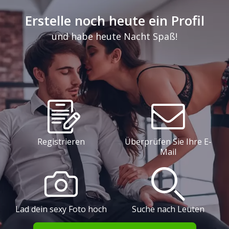
Erstelle noch heute ein Profil
und habe heute Nacht Spaß!
Registrieren
Überprüfen Sie Ihre E-
Mail
Lad dein sexy Foto hoch
Suche nach Leuten