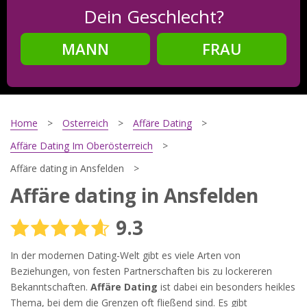
Dein Geschlecht?
MANN
FRAU
Schritt
2
Dein Geburtsdatum?
Home
Osterreich
Affäre Dating
Affäre Dating Im Oberösterreich
Affäre dating in Ansfelden
Schritt
3
Affäre dating in Ansfelden
Deine E-Mail?
9.3
In der modernen Dating-Welt gibt es viele Arten von
Mit meiner Anmeldung erkläre ich mich mit den
Beziehungen, von festen Partnerschaften bis zu lockereren
Nutzungsbedingungen
und der
Datenschutzerklärung
Bekanntschaften.
Affäre Dating
ist dabei ein besonders heikles
einverstanden. Ich erhalte Informationen und Angebote des
Thema, bei dem die Grenzen oft fließend sind. Es gibt
Betreibers per E-Mail, der Zusendung kann ich jederzeit