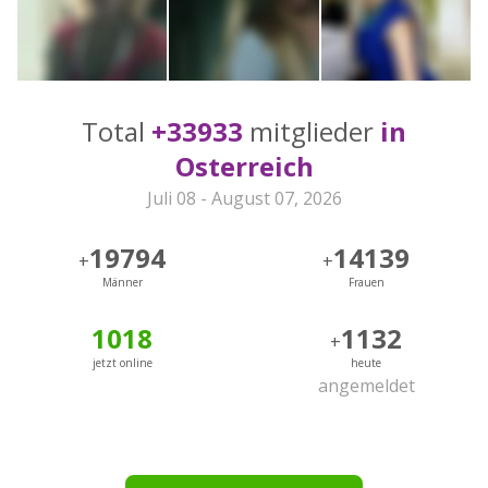
Total
+33933
mitglieder
in
Osterreich
Juli 08 - August 07, 2026
19794
14139
+
+
Männer
Frauen
1018
1132
+
jetzt online
heute
angemeldet