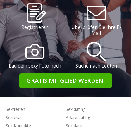
Registrieren
Überprüfen Sie Ihre E-
Mail
Lad dein sexy Foto hoch
Suche nach Leuten
GRATIS MITGLIED WERDEN!
Sextreffen
Sex dating
Sex chat
Affäre dating
Sex Kontakte
Sex date