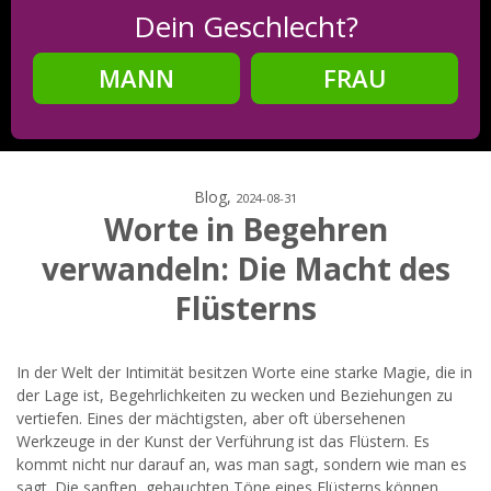
Dein Geschlecht?
MANN
FRAU
Schritt
2
Dein Geburtsdatum?
Blog,
2024-08-31
Worte in Begehren
verwandeln: Die Macht des
Schritt
3
Flüsterns
Deine E-Mail?
In der Welt der Intimität besitzen Worte eine starke Magie, die in
der Lage ist, Begehrlichkeiten zu wecken und Beziehungen zu
vertiefen. Eines der mächtigsten, aber oft übersehenen
Mit meiner Anmeldung erkläre ich mich mit den
Werkzeuge in der Kunst der Verführung ist das Flüstern. Es
Nutzungsbedingungen
und der
Datenschutzerklärung
kommt nicht nur darauf an, was man sagt, sondern wie man es
einverstanden. Ich erhalte Informationen und Angebote des
Betreibers per E-Mail, der Zusendung kann ich jederzeit
sagt. Die sanften, gehauchten Töne eines Flüsterns können