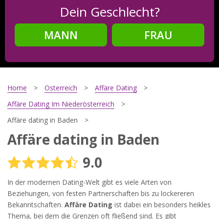
Dein Geschlecht?
MANN
FRAU
Schritt
2
Dein Geburtsdatum?
Home
Osterreich
Affäre Dating
Affäre Dating Im Niederösterreich
Affäre dating in Baden
Schritt
3
Affäre dating in Baden
Deine E-Mail?
9.0
In der modernen Dating-Welt gibt es viele Arten von
Mit meiner Anmeldung erkläre ich mich mit den
Beziehungen, von festen Partnerschaften bis zu lockereren
Nutzungsbedingungen
und der
Datenschutzerklärung
Bekanntschaften.
Affäre Dating
ist dabei ein besonders heikles
einverstanden. Ich erhalte Informationen und Angebote des
Thema, bei dem die Grenzen oft fließend sind. Es gibt
Betreibers per E-Mail, der Zusendung kann ich jederzeit