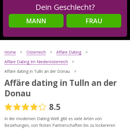
Dein Geschlecht?
MANN
FRAU
Schritt
2
Dein Geburtsdatum?
Home
Osterreich
Affäre Dating
Affäre Dating Im Niederösterreich
Affäre dating in Tulln an der Donau
Schritt
3
Affäre dating in Tulln an der
Deine E-Mail?
Donau
8.5
Mit meiner Anmeldung erkläre ich mich mit den
In der modernen Dating-Welt gibt es viele Arten von
Nutzungsbedingungen
und der
Datenschutzerklärung
einverstanden. Ich erhalte Informationen und Angebote des
Beziehungen, von festen Partnerschaften bis zu lockereren
Betreibers per E-Mail, der Zusendung kann ich jederzeit