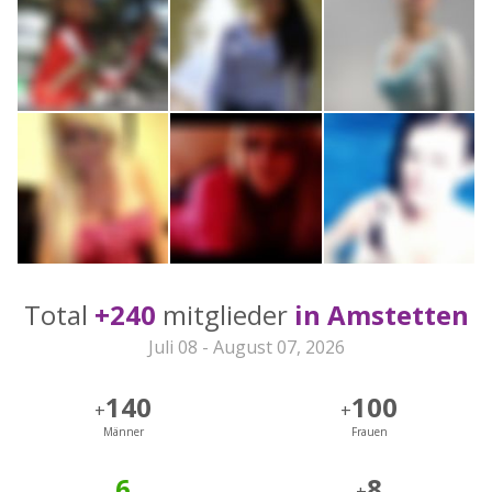
Total
+240
mitglieder
in Amstetten
Juli 08 - August 07, 2026
140
100
+
+
Männer
Frauen
6
8
+