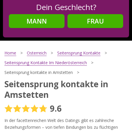
Dein Geschlecht?
MANN
FRAU
Schritt
2
Dein Geburtsdatum?
Home
Osterreich
Seitensprung Kontakte
Seitensprung Kontakte Im Niederösterreich
Seitensprung kontakte in Amstetten
Schritt
3
Seitensprung kontakte in
Deine E-Mail?
Amstetten
9.6
Mit meiner Anmeldung erkläre ich mich mit den
In der facettenreichen Welt des Datings gibt es zahlreiche
Nutzungsbedingungen
und der
Datenschutzerklärung
einverstanden. Ich erhalte Informationen und Angebote des
Beziehungsformen – von tiefen Bindungen bis zu flüchtigen
Betreibers per E-Mail, der Zusendung kann ich jederzeit