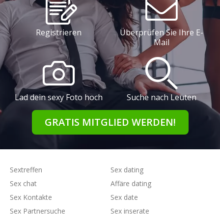
Registrieren
Überprüfen Sie Ihre E-
Mail
Lad dein sexy Foto hoch
Suche nach Leuten
GRATIS MITGLIED WERDEN!
Sextreffen
Sex dating
Sex chat
Affäre dating
Sex Kontakte
Sex date
Sex Partnersuche
Sex inserate