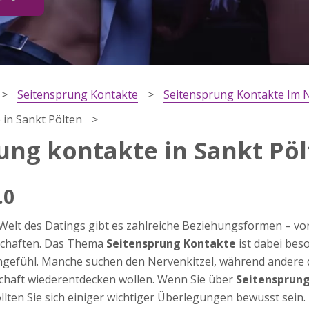
Seitensprung Kontakte
Seitensprung Kontakte Im N
 in Sankt Pölten
ung kontakte in Sankt Pö
.0
ärung
 Welt des Datings gibt es zahlreiche Beziehungsformen – vo
dung
schaften. Das Thema
Seitensprung Kontakte
ist dabei bes
engefühl. Manche suchen den Nervenkitzel, während andere 
schaft wiederentdecken wollen. Wenn Sie über
Seitensprung
ten Sie sich einiger wichtiger Überlegungen bewusst sein. Es