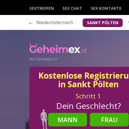
SEXTREFFEN
SEX CHAT
SEX KONTAKTE
←
Niederösterreich :
SANKT PÖLTEN
REV.GEHEIMEX.AT
Kostenlose Registrier
in Sankt Pölten
Schritt
1
Dein Geschlecht?
MANN
FRAU