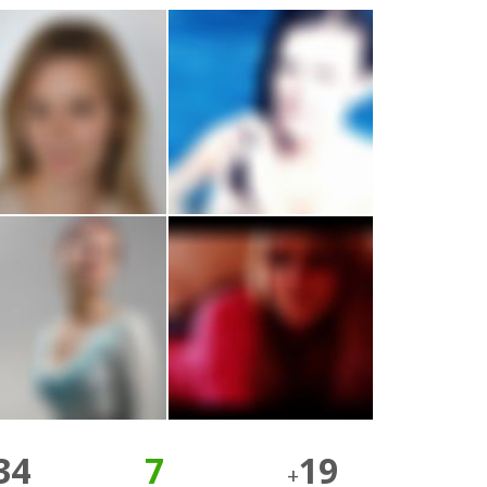
34
7
19
+