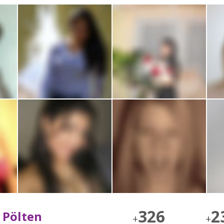
326
2
 Pölten
+
+