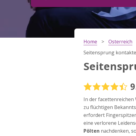
Schritt
2
Dein Geburtsdatum?
Home
Osterreich
Schritt
3
Seitensprung kontakte
Deine E-Mail?
Seitenspr
9
Mit meiner Anmeldung erkläre ich mich mit den
Nutzungsbedingungen
und der
Datenschutzerkl
In der facettenreichen
einverstanden. Ich erhalte Informationen und
Angebote des Betreibers per E-Mail, der Zusen
zu flüchtigen Bekannt
kann ich jederzeit widersprechen.
erfordert Fingerspitz
JETZT ANMELDEN!
eine verlorene Leiden
Pölten
nachdenken, soll