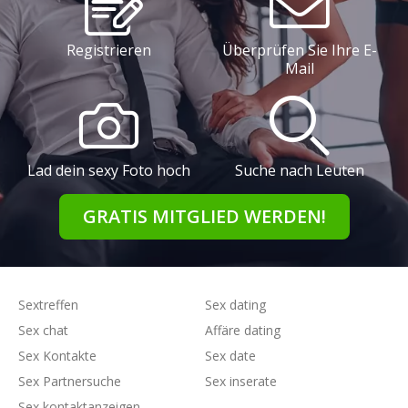
Registrieren
Überprüfen Sie Ihre E-
Mail
Lad dein sexy Foto hoch
Suche nach Leuten
GRATIS MITGLIED WERDEN!
Sextreffen
Sex dating
Sex chat
Affäre dating
Sex Kontakte
Sex date
Sex Partnersuche
Sex inserate
Sex kontaktanzeigen