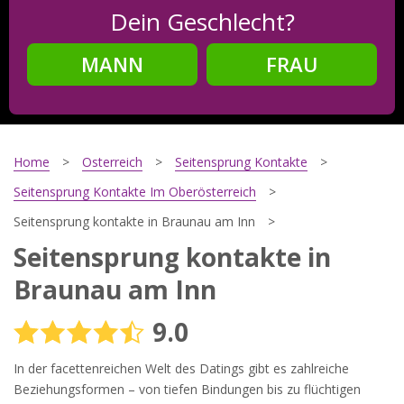
Dein Geschlecht?
MANN
FRAU
Schritt
2
Dein Geburtsdatum?
Home
Osterreich
Seitensprung Kontakte
Seitensprung Kontakte Im Oberösterreich
Seitensprung kontakte in Braunau am Inn
Schritt
3
Seitensprung kontakte in
Deine E-Mail?
Braunau am Inn
9.0
Mit meiner Anmeldung erkläre ich mich mit den
In der facettenreichen Welt des Datings gibt es zahlreiche
Nutzungsbedingungen
und der
Datenschutzerklärung
einverstanden. Ich erhalte Informationen und Angebote des
Beziehungsformen – von tiefen Bindungen bis zu flüchtigen
Betreibers per E-Mail, der Zusendung kann ich jederzeit