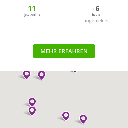
11
6
+
jetzt online
heute
angemeldet
MEHR ERFAHREN