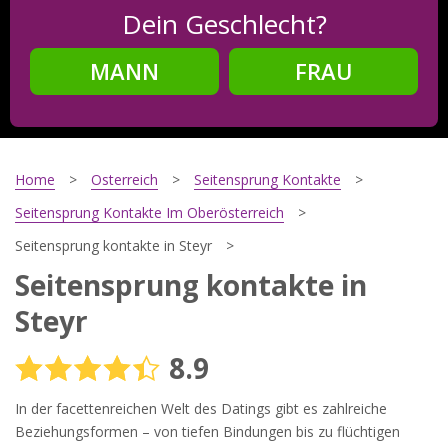
Dein Geschlecht?
MANN
FRAU
Schritt
2
Dein Geburtsdatum?
Home
Osterreich
Seitensprung Kontakte
Seitensprung Kontakte Im Oberösterreich
Seitensprung kontakte in Steyr
Schritt
3
Seitensprung kontakte in
Deine E-Mail?
Steyr
8.9
Mit meiner Anmeldung erkläre ich mich mit den
In der facettenreichen Welt des Datings gibt es zahlreiche
Nutzungsbedingungen
und der
Datenschutzerklärung
einverstanden. Ich erhalte Informationen und Angebote des
Beziehungsformen – von tiefen Bindungen bis zu flüchtigen
Betreibers per E-Mail, der Zusendung kann ich jederzeit