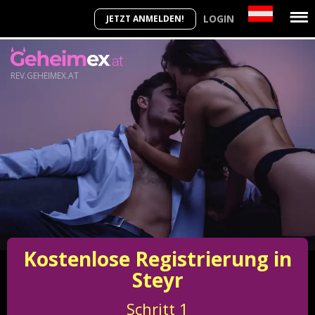
LOGIN
JETZT ANMELDEN!
REV.GEHEIMEX.AT
Kostenlose Registrierung in
Steyr
Schritt
1